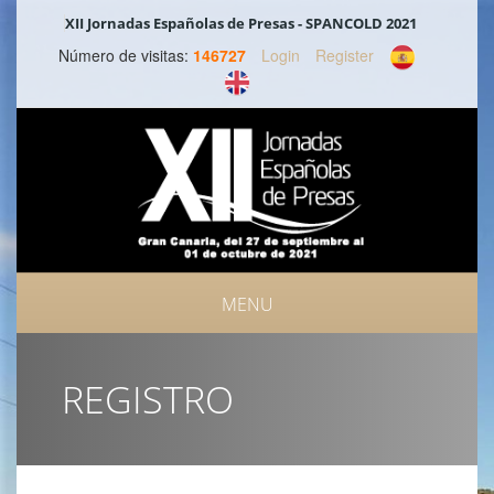
XII Jornadas Españolas de Presas - SPANCOLD 2021
Número de visitas:
146727
Login
Register
MENU
III SYMPOSIUM INTERNACIONAL DE SEGURIDAD DE PRESAS
REGISTRO