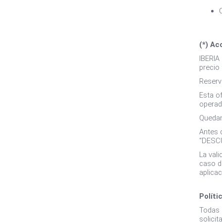
(*) Ac
IBERIA
precio 
Reserv
Esta o
operad
Quedan
Antes 
“DESC
La vali
caso d
aplica
Políti
Todas 
solici