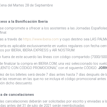
Cena del Martes 28 de Septiembre
ceso a la Bonificación Iberia
 se compromete a ofrecer a los asistentes a las Jornadas Española
final.
as a través de
https://www.iberia.com
y cuyo destino sea LAS PAL
ferta es aplicable exclusivamente en vuelos regulares con fecha cerr
os por IBERIA, IBERIA EXPRESS y AIR NOSTRUM.
 fuera de este acuerdo las líneas con código compartido (7000/500
de finalizar la compra en IBERIA.COM, una vez seleccionado los vuelo
UENTO CON CÓDIGO PROMOCIONAL” con el siguiente CÓDIGO:
JORN
dez de los billetes será desde 7 días antes hasta 7 días después de l
e las reservas en las que no se incluya el código promocional antes 
ción dicho descuento.
ca de cancelaciones
las cancelaciones deberán ser solicitadas por escrito y enviadas a 
tadas antes del 31 de julio de 2021 serán reembolsadas.