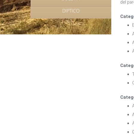
del pa
DIPTICO
Categ
Categ
Categ