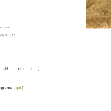
Octubre
 en la web
as JEP o al Internacional)
programa
aquí
)