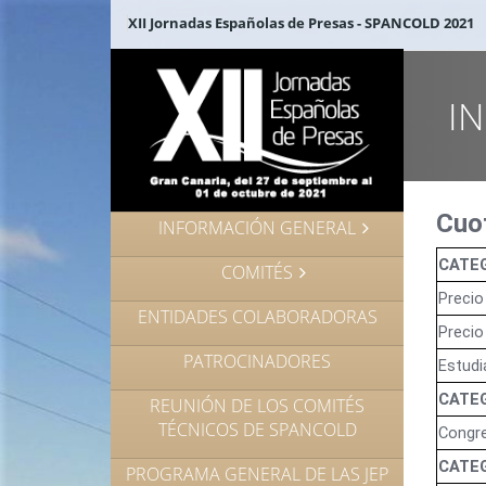
XII Jornadas Españolas de Presas - SPANCOLD 2021
I
Cuot
INFORMACIÓN GENERAL
CATEG
COMITÉS
Precio
ENTIDADES COLABORADORAS
Precio
PATROCINADORES
Estudi
CATEG
REUNIÓN DE LOS COMITÉS
TÉCNICOS DE SPANCOLD
Congre
CATEG
PROGRAMA GENERAL DE LAS JEP