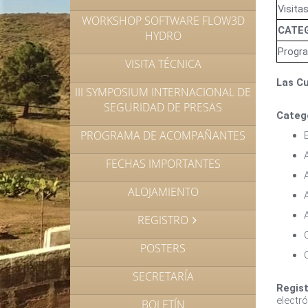
Visita
WORKSHOP SOFTWARE FLOW3D
CATE
HYDRO
Progr
VISITA TÉCNICA
Las Cu
III SYMPOSIUM INTERNACIONAL DE
SEGURIDAD DE PRESAS
Categ
PROGRAMA DE ACOMPAÑANTES
FECHAS IMPORTANTES
ALOJAMIENTO
REGISTRO
POSTERS
SECRETARÍA
Regist
electr
BOLETÍN