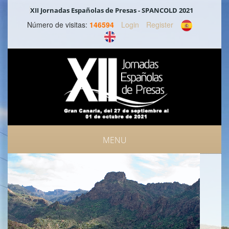
XII Jornadas Españolas de Presas - SPANCOLD 2021
Número de visitas:
146594
Login
Register
MENU
III SYMPOSIUM INTERNACIONAL DE SEGURIDAD DE PRESAS