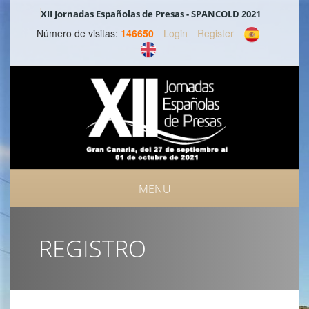
XII Jornadas Españolas de Presas - SPANCOLD 2021
Número de visitas:
146650
Login
Register
MENU
III SYMPOSIUM INTERNACIONAL DE SEGURIDAD DE PRESAS
REGISTRO