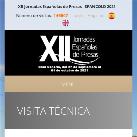
XII Jornadas Españolas de Presas - SPANCOLD 2021
Número de visitas:
146607
Login
Register
MENU
III SYMPOSIUM INTERNACIONAL DE SEGURIDAD DE PRESAS
VISITA TÉCNICA