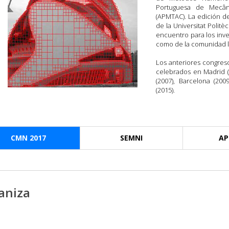
Portuguesa de Mecâni
(APMTAC). La edición d
de la Universitat Polit
encuentro para los inves
como de la comunidad l
Los anteriores congre
celebrados en Madrid (2
(2007), Barcelona (200
(2015).
CMN 2017
SEMNI
A
aniza