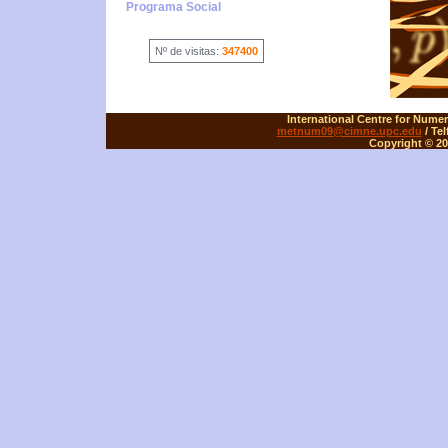
Programa Social
Nº de visitas:
347400
International Centre for Numer
metnum09@cimne.upc.edu
/ Tel
Copyright © 20